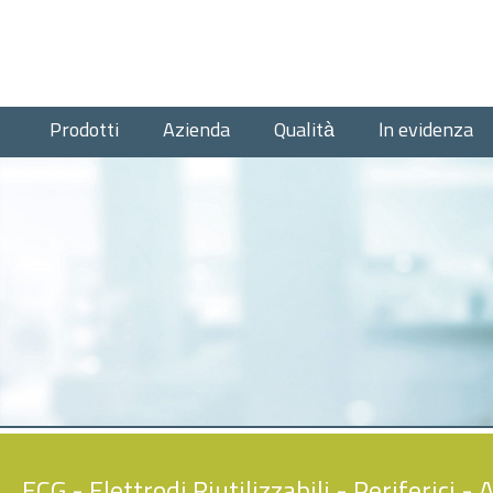
Prodotti
Azienda
Qualità
In evidenza
ECG
-
Elettrodi Riutilizzabili
-
Periferici
- A