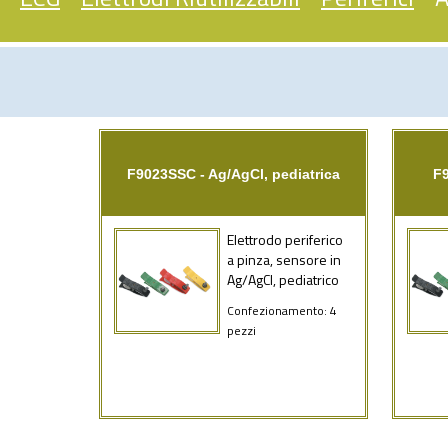
F9023SSC - Ag/AgCl, pediatrica
F9
Elettrodo periferico
a pinza, sensore in
Ag/AgCl, pediatrico
Confezionamento: 4
pezzi