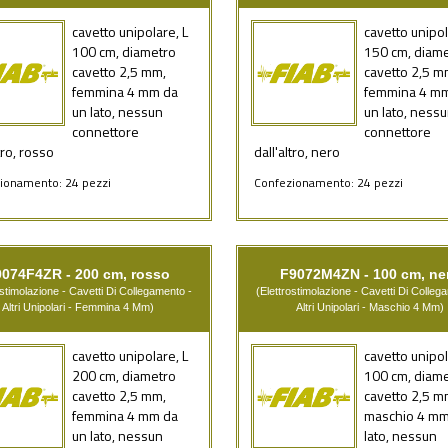
cavetto unipolare, L
cavetto unipol
100 cm, diametro
150 cm, diam
cavetto 2,5 mm,
cavetto 2,5 m
femmina 4 mm da
femmina 4 m
un lato, nessun
un lato, ness
connettore
connettore
tro, rosso
dall'altro, nero
ionamento: 24 pezzi
Confezionamento: 24 pezzi
9074F4ZR - 200 cm, rosso
F9072M4ZN - 100 cm, ne
ostimolazione - Cavetti Di Collegamento -
(Elettrostimolazione - Cavetti Di Colleg
Altri Unipolari - Femmina 4 Mm)
Altri Unipolari - Maschio 4 Mm)
cavetto unipolare, L
cavetto unipol
200 cm, diametro
100 cm, diam
cavetto 2,5 mm,
cavetto 2,5 m
femmina 4 mm da
maschio 4 mm
un lato, nessun
lato, nessun