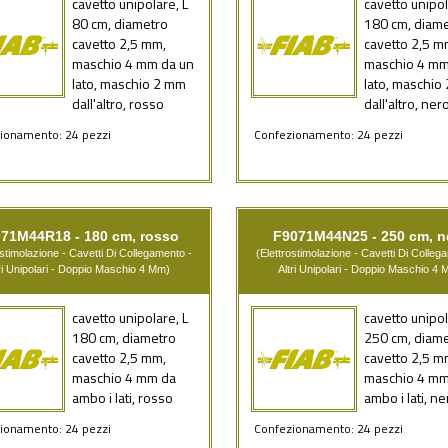
cavetto unipolare, L
cavetto unipol
80 cm, diametro
180 cm, diam
cavetto 2,5 mm,
cavetto 2,5 m
maschio 4 mm da un
maschio 4 mm
lato, maschio 2 mm
lato, maschio
dall'altro, rosso
dall'altro, ner
ionamento: 24 pezzi
Confezionamento: 24 pezzi
71M44R18 - 180 cm, rosso
F9071M44N25 - 250 cm, n
ostimolazione - Cavetti Di Collegamento -
(Elettrostimolazione - Cavetti Di Colleg
ri Unipolari - Doppio Maschio 4 Mm)
Altri Unipolari - Doppio Maschio 4
cavetto unipolare, L
cavetto unipol
180 cm, diametro
250 cm, diam
cavetto 2,5 mm,
cavetto 2,5 m
maschio 4 mm da
maschio 4 mm
ambo i lati, rosso
ambo i lati, ne
ionamento: 24 pezzi
Confezionamento: 24 pezzi