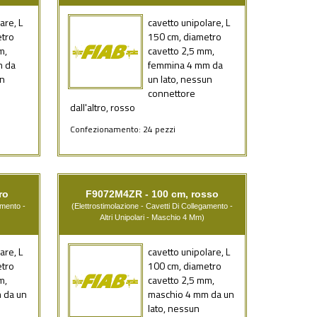
are, L
cavetto unipolare, L
etro
150 cm, diametro
m,
cavetto 2,5 mm,
m da
femmina 4 mm da
un
un lato, nessun
connettore
dall'altro, rosso
Confezionamento: 24 pezzi
ro
F9072M4ZR - 100 cm, rosso
amento -
(Elettrostimolazione - Cavetti Di Collegamento -
Altri Unipolari - Maschio 4 Mm)
are, L
cavetto unipolare, L
etro
100 cm, diametro
m,
cavetto 2,5 mm,
 da un
maschio 4 mm da un
lato, nessun