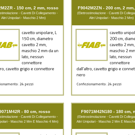
M2ZR - 150 cm, 2 mm, rosso
F9042M2ZN - 200 cm, 2 mm,
ostimolazione - Cavetti Di Collegamento -
(Elettrostimolazione - Cavetti Di Colleg
Altri Unipolari - Maschio 2 Mm)
Altri Unipolari - Maschio 2 Mm)
cavetto unipolare, L
cavetto unipol
150 cm, diametro
200 cm, diam
cavetto 2 mm,
cavetto 2 mm,
maschio 2 mm da un
maschio 2 mm
lato, nessun
lato, nessun
connettore
connettore
ltro, cavetto grigio e connettore
dall'altro, cavetto grigio e conne
nero
ionamento: 24 pezzi
Confezionamento: 24 pezzi
9071M42R - 80 cm, rosso
F9071M42N180 - 180 cm, 
ostimolazione - Cavetti Di Collegamento -
(Elettrostimolazione - Cavetti Di Colleg
nipolari - Maschio 2 Mm E Maschio 4 Mm)
Altri Unipolari - Maschio 2 Mm E Masch