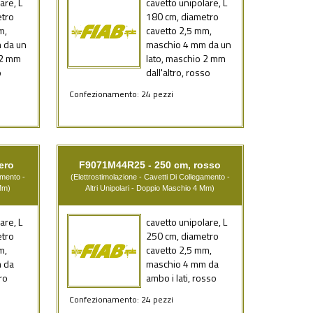
are, L
cavetto unipolare, L
etro
180 cm, diametro
m,
cavetto 2,5 mm,
 da un
maschio 4 mm da un
 2 mm
lato, maschio 2 mm
o
dall'altro, rosso
Confezionamento: 24 pezzi
ero
F9071M44R25 - 250 cm, rosso
amento -
(Elettrostimolazione - Cavetti Di Collegamento -
 Mm)
Altri Unipolari - Doppio Maschio 4 Mm)
are, L
cavetto unipolare, L
etro
250 cm, diametro
m,
cavetto 2,5 mm,
 da
maschio 4 mm da
ro
ambo i lati, rosso
Confezionamento: 24 pezzi