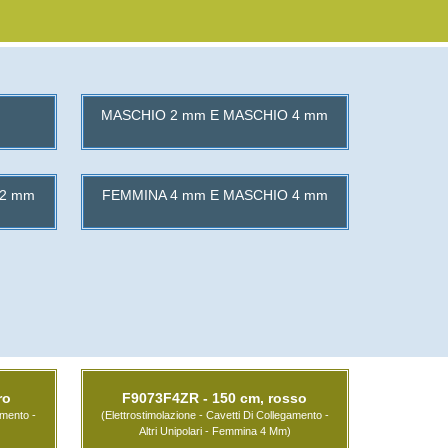
MASCHIO 2 mm E MASCHIO 4 mm
 2 mm
FEMMINA 4 mm E MASCHIO 4 mm
ro
F9073F4ZR - 150 cm, rosso
amento -
(Elettrostimolazione - Cavetti Di Collegamento -
Altri Unipolari - Femmina 4 Mm)