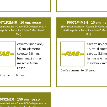
071F2M4R - 10 cm, rosso
F9071F4M2N - 15 cm, ne
ostimolazione - Cavetti Di Collegamento -
(Elettrostimolazione - Cavetti Di Colleg
 Unipolari - Femmina 2 Mm E Maschio 4
Altri Unipolari - Femmina 4 Mm E Mas
Mm)
Mm)
cavetto unipolare, L
cavetto unipol
10 cm, diametro
15 cm, diamet
cavetto 2,5 mm,
cavetto 2,5 m
femmina 2 mm e
femmina 4 m
maschio 4 mm,
maschio 2 mm
rosso
Confezionamento: 24 pezzi
ionamento: 24 pezzi
9032M2R - 150 cm, rosso
ostimolazione - Cavetti Di Collegamento -