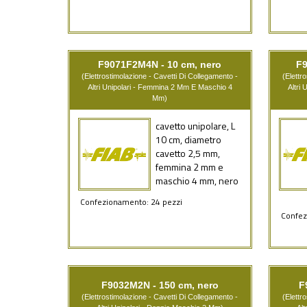
F9071F2M4N - 10 cm, nero
F9
(Elettrostimolazione - Cavetti Di Collegamento -
(Elettr
Altri Unipolari - Femmina 2 Mm E Maschio 4
Altri
Mm)
cavetto unipolare, L
10 cm, diametro
cavetto 2,5 mm,
femmina 2 mm e
maschio 4 mm, nero
Confezionamento: 24 pezzi
Confez
F9032M2N - 150 cm, nero
F
(Elettrostimolazione - Cavetti Di Collegamento -
(Elettr