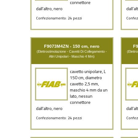
connettore
dall'altro, nero
dall'al
Confezionamento: 24 pezzi
Confez
F9073M4ZN - 150 cm, nero
F9
(Elettrostimolazione - Cavetti Di Collegamento -
(Elettr
Altri Unipolari - Maschio 4 Mm)
cavetto unipolare, L
150 cm, diametro
cavetto 2,5 mm,
maschio 4 mm da un
lato, nessun
connettore
dall'altro, nero
dall'al
Confezionamento: 24 pezzi
Confez