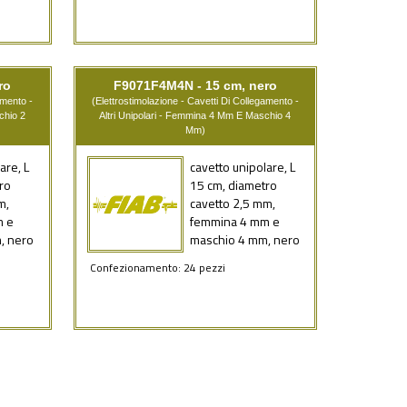
ro
F9071F4M4N - 15 cm, nero
amento -
(Elettrostimolazione - Cavetti Di Collegamento -
chio 2
Altri Unipolari - Femmina 4 Mm E Maschio 4
Mm)
are, L
cavetto unipolare, L
ro
15 cm, diametro
m,
cavetto 2,5 mm,
m e
femmina 4 mm e
, nero
maschio 4 mm, nero
Confezionamento: 24 pezzi