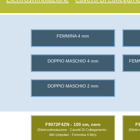
FEMMINA 4 mm
DOPPIO MASCHIO 4 mm
FEMM
DOPPIO MASCHIO 2 mm
F9072F4ZN - 100 cm, nero
F
(Elettrostimolazione - Cavetti Di Collegamento -
(Elettr
Altri Unipolari - Femmina 4 Mm)