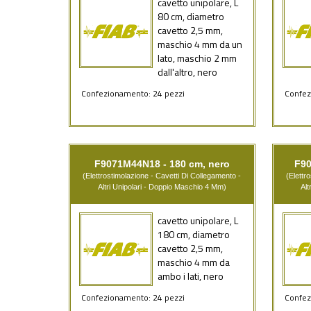
cavetto unipolare, L
80 cm, diametro
cavetto 2,5 mm,
maschio 4 mm da un
lato, maschio 2 mm
dall'altro, nero
Confezionamento: 24 pezzi
Confez
F9071M44N18 - 180 cm, nero
F90
(Elettrostimolazione - Cavetti Di Collegamento -
(Elettr
Altri Unipolari - Doppio Maschio 4 Mm)
Alt
cavetto unipolare, L
180 cm, diametro
cavetto 2,5 mm,
maschio 4 mm da
ambo i lati, nero
Confezionamento: 24 pezzi
Confez