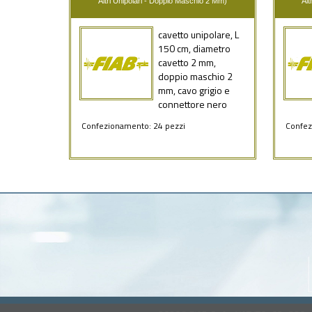
Altri Unipolari - Doppio Maschio 2 Mm)
Alt
cavetto unipolare, L
150 cm, diametro
cavetto 2 mm,
doppio maschio 2
mm, cavo grigio e
connettore nero
Confezionamento: 24 pezzi
Confez