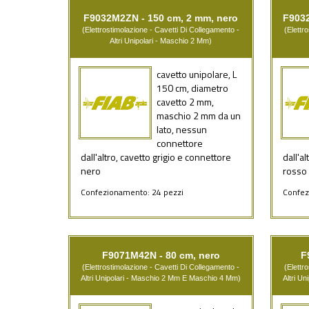
F9032M2ZN - 150 cm, 2 mm, nero
F9032
(Elettrostimolazione - Cavetti Di Collegamento -
(Elettr
Altri Unipolari - Maschio 2 Mm)
cavetto unipolare, L
150 cm, diametro
cavetto 2 mm,
maschio 2 mm da un
lato, nessun
connettore
dall'altro, cavetto grigio e connettore
dall'a
nero
rosso
Confezionamento: 24 pezzi
Confez
F9071M42N - 80 cm, nero
F
(Elettrostimolazione - Cavetti Di Collegamento -
(Elettr
Altri Unipolari - Maschio 2 Mm E Maschio 4 Mm)
Altri U