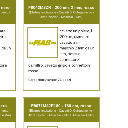
 nero
F9042M2ZR - 200 cm, 2 mm, rosso
amento -
(Elettrostimolazione - Cavetti Di Collegamento -
Altri Unipolari - Maschio 2 Mm)
are, L
cavetto unipolare, L
etro
200 cm, diametro
cavetto 2 mm,
 da un
maschio 2 mm da un
lato, nessun
connettore
ttore
dall'altro, cavetto grigio e connettore
rosso
Confezionamento: 24 pezzi
nero
F9071M42R180 - 180 cm, rosso
amento -
(Elettrostimolazione - Cavetti Di Collegamento -
io 4 Mm)
Altri Unipolari - Maschio 2 Mm E Maschio 4 Mm)