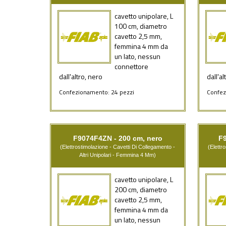
cavetto unipolare, L
100 cm, diametro
cavetto 2,5 mm,
femmina 4 mm da
un lato, nessun
connettore
dall'altro, nero
dall'al
Confezionamento: 24 pezzi
Confez
F9074F4ZN - 200 cm, nero
F
(Elettrostimolazione - Cavetti Di Collegamento -
(Elettr
Altri Unipolari - Femmina 4 Mm)
cavetto unipolare, L
200 cm, diametro
cavetto 2,5 mm,
femmina 4 mm da
un lato, nessun