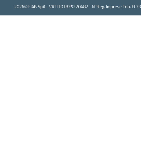
2026© FIAB SpA - VAT IT01835220482 - N°Reg. Imprese Trib. FI 3