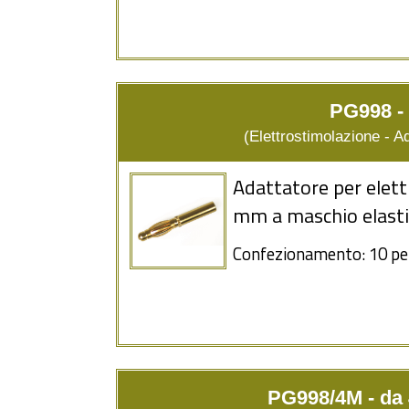
PG998 -
(Elettrostimolazione - Ada
Adattatore per elettro
mm a maschio elast
Confezionamento: 10 pe
PG998/4M - da 