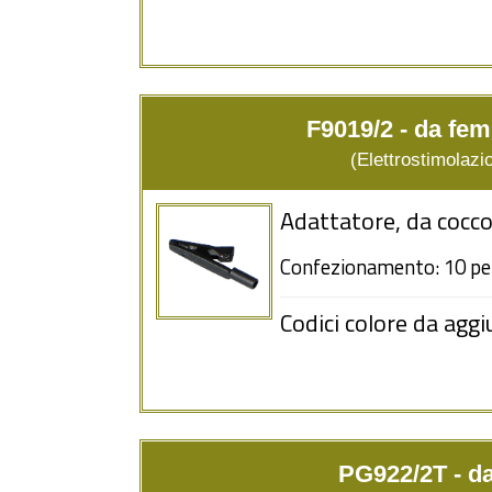
F9019/2 - da fe
(Elettrostimolazio
Adattatore, da cocc
Confezionamento: 10 pe
Codici colore da aggi
PG922/2T - d