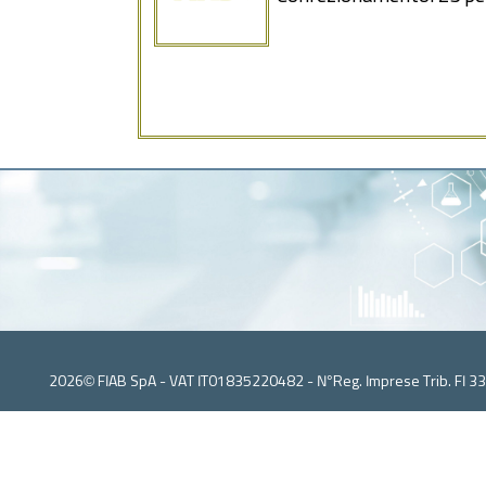
2026© FIAB SpA - VAT IT01835220482 - N°Reg. Imprese Trib. FI 3