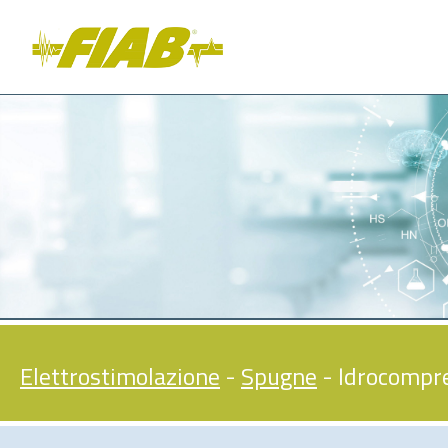
Elettrostimolazione
-
Spugne
- Idrocompr