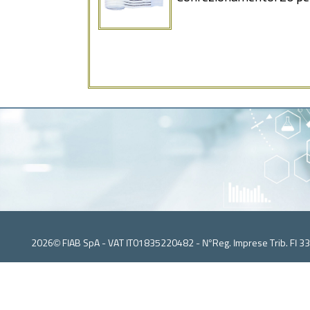
2026© FIAB SpA - VAT IT01835220482 - N°Reg. Imprese Trib. FI 3